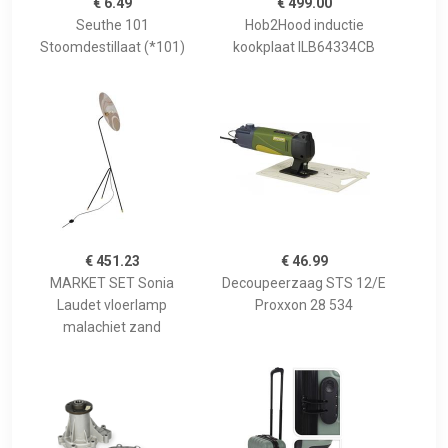
€ 6.49
€ 499.00
Seuthe 101
Hob2Hood inductie
Stoomdestillaat (*101)
kookplaat ILB64334CB
€ 451.23
€ 46.99
MARKET SET Sonia
Decoupeerzaag STS 12/E
Laudet vloerlamp
Proxxon 28 534
malachiet zand