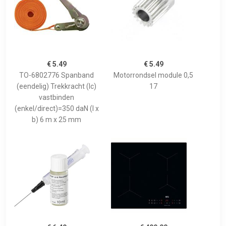
€ 5.49
€ 5.49
TO-6802776 Spanband
Motorrondsel module 0,5
(eendelig) Trekkracht (lc)
17
vastbinden
(enkel/direct)=350 daN (l x
b) 6 m x 25 mm