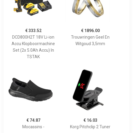
€ 333.52
€ 1896.00
DCD800H2T 18V Li-ion
Trouwringen Geel En
Accu Klopboormachine
Witgoud 3,5mm
Set (2x 5.0Ah Accu) In
TSTAK
€ 74.87
€ 16.03
Mocassins -
Korg Pitchclip 2 Tuner