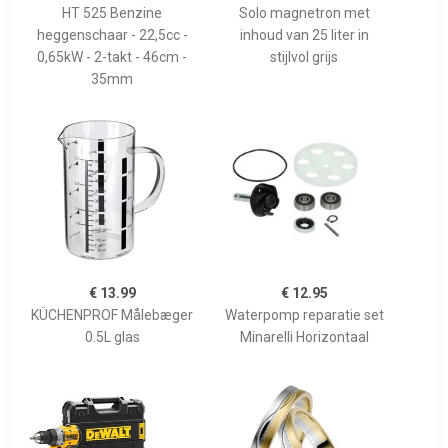
HT 525 Benzine
Solo magnetron met
heggenschaar - 22,5cc -
inhoud van 25 liter in
0,65kW - 2-takt - 46cm -
stijlvol grijs
35mm
€ 13.99
€ 12.95
KÜCHENPROF Målebæger
Waterpomp reparatie set
0.5L glas
Minarelli Horizontaal