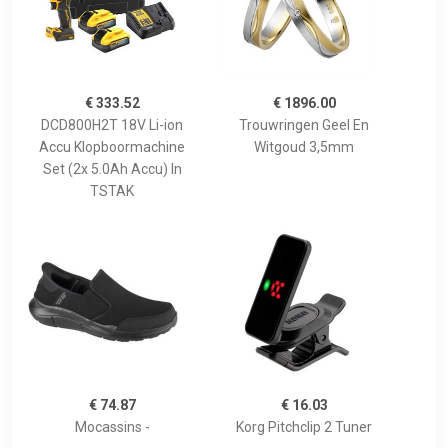
€ 333.52
€ 1896.00
DCD800H2T 18V Li-ion
Trouwringen Geel En
Accu Klopboormachine
Witgoud 3,5mm
Set (2x 5.0Ah Accu) In
TSTAK
€ 74.87
€ 16.03
Mocassins -
Korg Pitchclip 2 Tuner