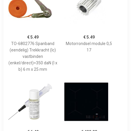
€ 5.49
€ 5.49
TO-6802776 Spanband
Motorrondsel module 0,5
(eendelig) Trekkracht (lc)
17
vastbinden
(enkel/direct)=350 daN (l x
b) 6 m x 25 mm