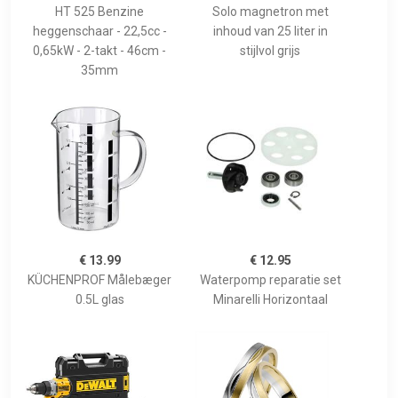
HT 525 Benzine
Solo magnetron met
heggenschaar - 22,5cc -
inhoud van 25 liter in
0,65kW - 2-takt - 46cm -
stijlvol grijs
35mm
€ 13.99
€ 12.95
KÜCHENPROF Målebæger
Waterpomp reparatie set
0.5L glas
Minarelli Horizontaal