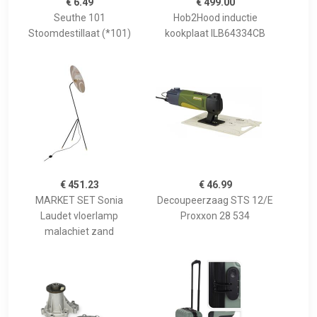
€ 6.49
€ 499.00
Seuthe 101
Hob2Hood inductie
Stoomdestillaat (*101)
kookplaat ILB64334CB
€ 451.23
€ 46.99
MARKET SET Sonia
Decoupeerzaag STS 12/E
Laudet vloerlamp
Proxxon 28 534
malachiet zand