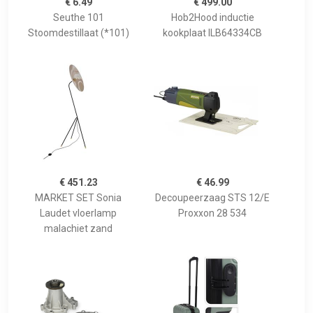
€ 6.49
€ 499.00
Seuthe 101
Hob2Hood inductie
Stoomdestillaat (*101)
kookplaat ILB64334CB
€ 451.23
€ 46.99
MARKET SET Sonia
Decoupeerzaag STS 12/E
Laudet vloerlamp
Proxxon 28 534
malachiet zand