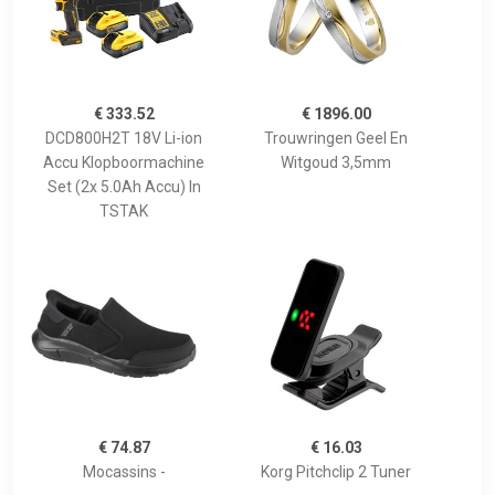
€ 333.52
€ 1896.00
DCD800H2T 18V Li-ion
Trouwringen Geel En
Accu Klopboormachine
Witgoud 3,5mm
Set (2x 5.0Ah Accu) In
TSTAK
€ 74.87
€ 16.03
Mocassins -
Korg Pitchclip 2 Tuner