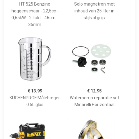
HT 525 Benzine
Solo magnetron met
heggenschaar - 22,5cc -
inhoud van 25 liter in
0,65kW - 2-takt - 46cm -
stijlvol grijs
35mm
€ 13.99
€ 12.95
KÜCHENPROF Målebæger
Waterpomp reparatie set
0.5L glas
Minarelli Horizontaal