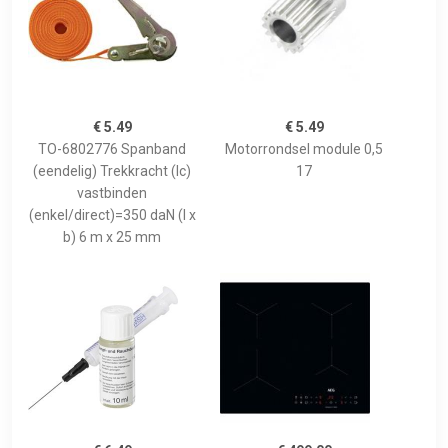
€ 5.49
€ 5.49
TO-6802776 Spanband
Motorrondsel module 0,5
(eendelig) Trekkracht (lc)
17
vastbinden
(enkel/direct)=350 daN (l x
b) 6 m x 25 mm