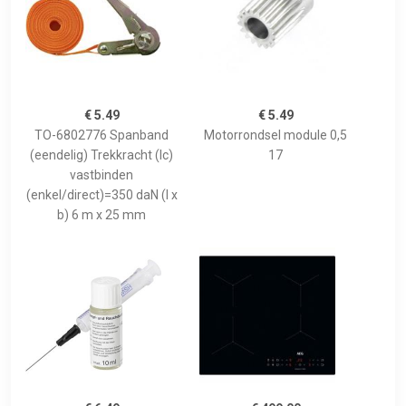
€ 5.49
€ 5.49
TO-6802776 Spanband
Motorrondsel module 0,5
(eendelig) Trekkracht (lc)
17
vastbinden
(enkel/direct)=350 daN (l x
b) 6 m x 25 mm