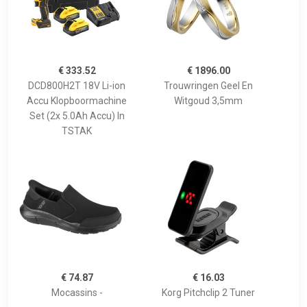
€ 333.52
€ 1896.00
DCD800H2T 18V Li-ion
Trouwringen Geel En
Accu Klopboormachine
Witgoud 3,5mm
Set (2x 5.0Ah Accu) In
TSTAK
€ 74.87
€ 16.03
Mocassins -
Korg Pitchclip 2 Tuner