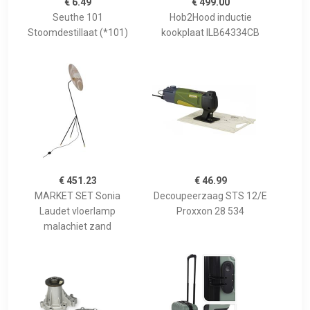
€ 6.49
€ 499.00
Seuthe 101
Hob2Hood inductie
Stoomdestillaat (*101)
kookplaat ILB64334CB
€ 451.23
€ 46.99
MARKET SET Sonia
Decoupeerzaag STS 12/E
Laudet vloerlamp
Proxxon 28 534
malachiet zand