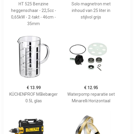
HT 525 Benzine
Solo magnetron met
heggenschaar - 22,5cc -
inhoud van 25 liter in
0,65kW - 2-takt - 46cm -
stijlvol grijs
35mm
€ 13.99
€ 12.95
KÜCHENPROF Målebæger
Waterpomp reparatie set
0.5L glas
Minarelli Horizontaal