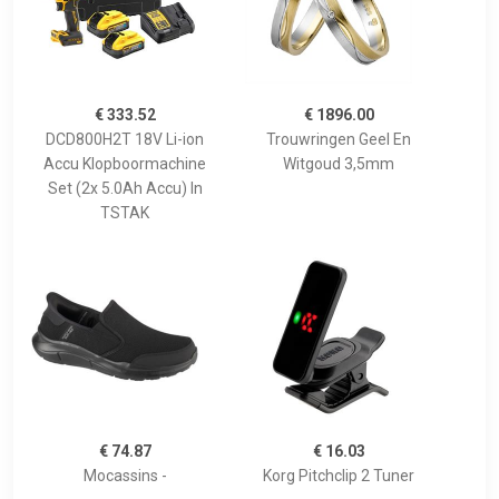
€ 333.52
€ 1896.00
DCD800H2T 18V Li-ion
Trouwringen Geel En
Accu Klopboormachine
Witgoud 3,5mm
Set (2x 5.0Ah Accu) In
TSTAK
€ 74.87
€ 16.03
Mocassins -
Korg Pitchclip 2 Tuner