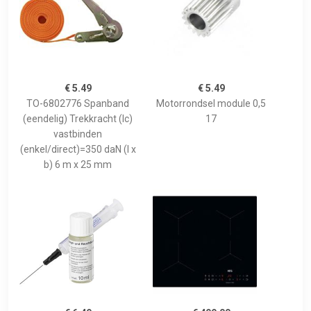
€ 5.49
€ 5.49
TO-6802776 Spanband
Motorrondsel module 0,5
(eendelig) Trekkracht (lc)
17
vastbinden
(enkel/direct)=350 daN (l x
b) 6 m x 25 mm