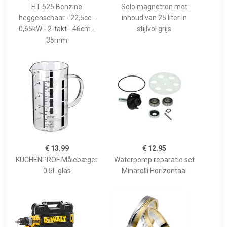
HT 525 Benzine
Solo magnetron met
heggenschaar - 22,5cc -
inhoud van 25 liter in
0,65kW - 2-takt - 46cm -
stijlvol grijs
35mm
€ 13.99
€ 12.95
KÜCHENPROF Målebæger
Waterpomp reparatie set
0.5L glas
Minarelli Horizontaal