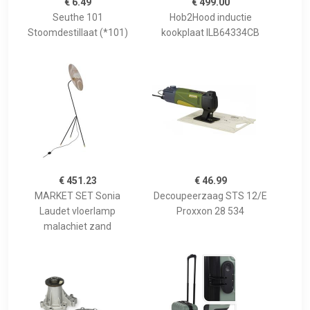
€ 6.49
€ 499.00
Seuthe 101
Hob2Hood inductie
Stoomdestillaat (*101)
kookplaat ILB64334CB
€ 451.23
€ 46.99
MARKET SET Sonia
Decoupeerzaag STS 12/E
Laudet vloerlamp
Proxxon 28 534
malachiet zand