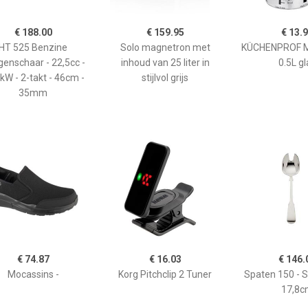
€ 188.00
€ 159.95
€ 13.
HT 525 Benzine
Solo magnetron met
KÜCHENPROF 
enschaar - 22,5cc -
inhoud van 25 liter in
0.5L gl
kW - 2-takt - 46cm -
stijlvol grijs
35mm
€ 74.87
€ 16.03
€ 146.
Mocassins -
Korg Pitchclip 2 Tuner
Spaten 150 - 
17,8c