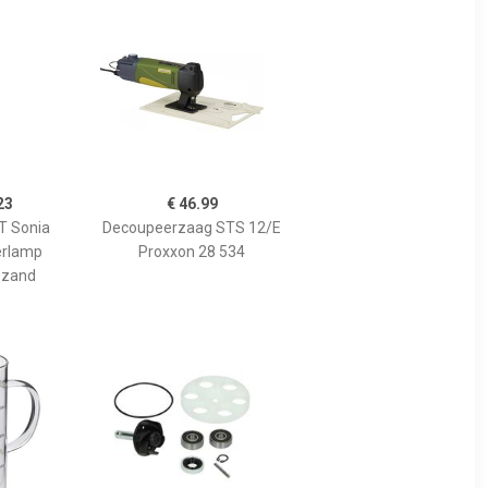
23
€ 46.99
 Sonia
Decoupeerzaag STS 12/E
erlamp
Proxxon 28 534
 zand