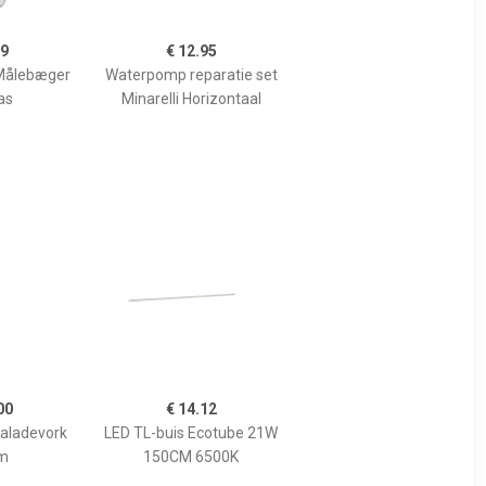
99
€ 12.95
Målebæger
Waterpomp reparatie set
as
Minarelli Horizontaal
00
€ 14.12
Saladevork
LED TL-buis Ecotube 21W
m
150CM 6500K