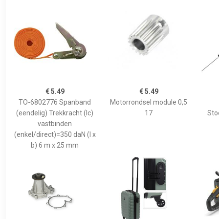
€ 5.49
€ 5.49
TO-6802776 Spanband
Motorrondsel module 0,5
(eendelig) Trekkracht (lc)
17
Sto
vastbinden
(enkel/direct)=350 daN (l x
b) 6 m x 25 mm