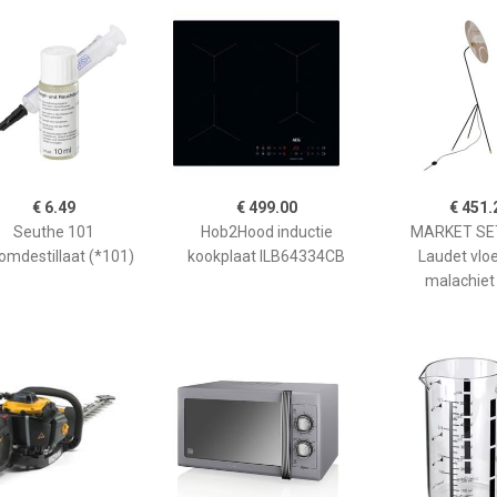
€ 6.49
€ 499.00
€ 451.
Seuthe 101
Hob2Hood inductie
MARKET SET
omdestillaat (*101)
kookplaat ILB64334CB
Laudet vlo
malachiet