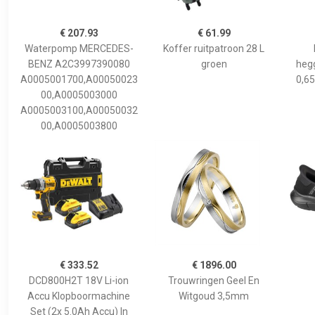
€ 207.93
€ 61.99
Waterpomp MERCEDES-
Koffer ruitpatroon 28 L
BENZ A2C3997390080
groen
hegg
A0005001700,A00050023
0,65
00,A0005003000
A0005003100,A00050032
00,A0005003800
€ 333.52
€ 1896.00
DCD800H2T 18V Li-ion
Trouwringen Geel En
Accu Klopboormachine
Witgoud 3,5mm
Set (2x 5.0Ah Accu) In