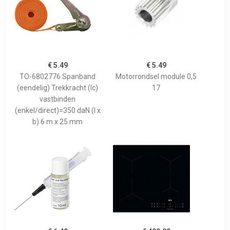
€ 5.49
€ 5.49
TO-6802776 Spanband
Motorrondsel module 0,5
(eendelig) Trekkracht (lc)
17
vastbinden
(enkel/direct)=350 daN (l x
b) 6 m x 25 mm