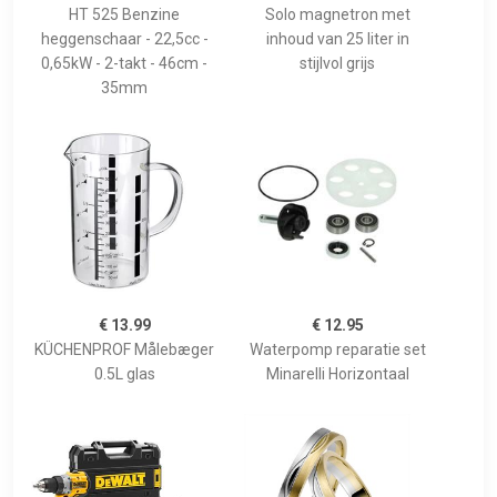
HT 525 Benzine
Solo magnetron met
heggenschaar - 22,5cc -
inhoud van 25 liter in
0,65kW - 2-takt - 46cm -
stijlvol grijs
35mm
€ 13.99
€ 12.95
KÜCHENPROF Målebæger
Waterpomp reparatie set
0.5L glas
Minarelli Horizontaal