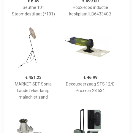
€ 6.49
€ 499.00
Seuthe 101
Hob2Hood inductie
Stoomdestillaat (*101)
kookplaat ILB64334CB
€ 451.23
€ 46.99
MARKET SET Sonia
Decoupeerzaag STS 12/E
Laudet vloerlamp
Proxxon 28 534
malachiet zand