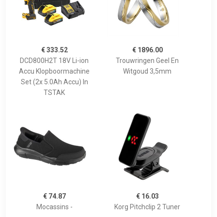
€ 333.52
€ 1896.00
DCD800H2T 18V Li-ion
Trouwringen Geel En
Accu Klopboormachine
Witgoud 3,5mm
Set (2x 5.0Ah Accu) In
TSTAK
€ 74.87
€ 16.03
Mocassins -
Korg Pitchclip 2 Tuner