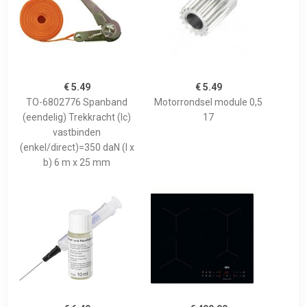
€ 5.49
€ 5.49
TO-6802776 Spanband
Motorrondsel module 0,5
(eendelig) Trekkracht (lc)
17
vastbinden
(enkel/direct)=350 daN (l x
b) 6 m x 25 mm