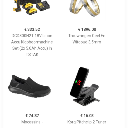
€ 333.52
€ 1896.00
DCD800H2T 18V Li-ion
Trouwringen Geel En
Accu Klopboormachine
Witgoud 3,5mm
Set (2x 5.0Ah Accu) In
TSTAK
€ 74.87
€ 16.03
Mocassins -
Korg Pitchclip 2 Tuner