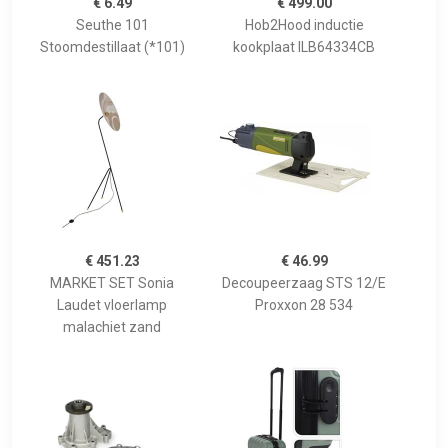
€ 6.49
€ 499.00
Seuthe 101
Hob2Hood inductie
Stoomdestillaat (*101)
kookplaat ILB64334CB
€ 451.23
€ 46.99
MARKET SET Sonia
Decoupeerzaag STS 12/E
Laudet vloerlamp
Proxxon 28 534
malachiet zand