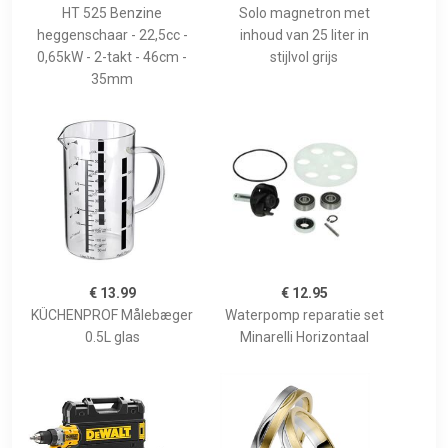
HT 525 Benzine
Solo magnetron met
heggenschaar - 22,5cc -
inhoud van 25 liter in
0,65kW - 2-takt - 46cm -
stijlvol grijs
35mm
€ 13.99
€ 12.95
KÜCHENPROF Målebæger
Waterpomp reparatie set
0.5L glas
Minarelli Horizontaal