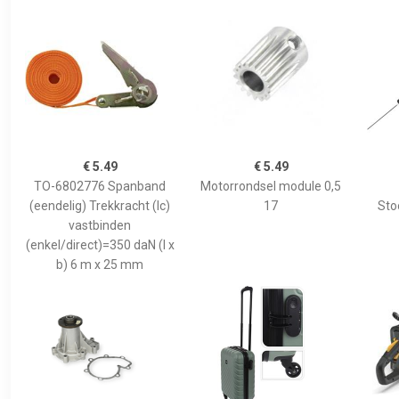
€ 5.49
€ 5.49
TO-6802776 Spanband
Motorrondsel module 0,5
(eendelig) Trekkracht (lc)
17
Sto
vastbinden
(enkel/direct)=350 daN (l x
b) 6 m x 25 mm