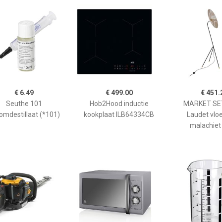
€ 6.49
€ 499.00
€ 451.
Seuthe 101
Hob2Hood inductie
MARKET SET
omdestillaat (*101)
kookplaat ILB64334CB
Laudet vlo
malachiet