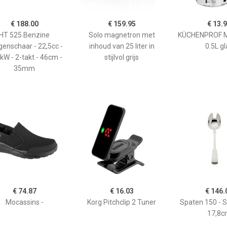
€ 188.00
€ 159.95
€ 13.
HT 525 Benzine
Solo magnetron met
KÜCHENPROF 
enschaar - 22,5cc -
inhoud van 25 liter in
0.5L gl
kW - 2-takt - 46cm -
stijlvol grijs
35mm
€ 74.87
€ 16.03
€ 146.
Mocassins -
Korg Pitchclip 2 Tuner
Spaten 150 - 
17,8c