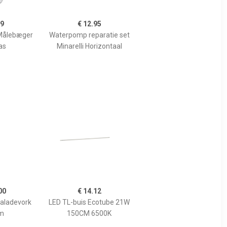
99
€ 12.95
Målebæger
Waterpomp reparatie set
as
Minarelli Horizontaal
00
€ 14.12
Saladevork
LED TL-buis Ecotube 21W
m
150CM 6500K