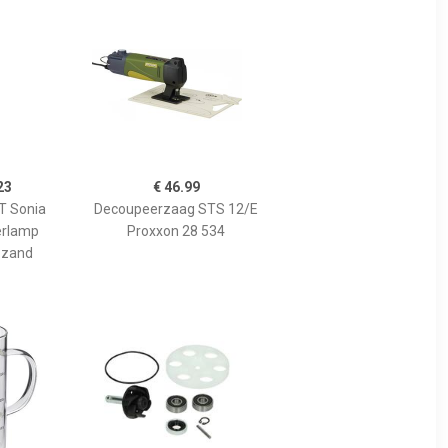
23
€ 46.99
 Sonia
Decoupeerzaag STS 12/E
erlamp
Proxxon 28 534
 zand