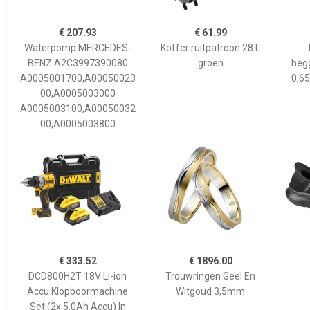
€ 207.93
€ 61.99
Waterpomp MERCEDES-
Koffer ruitpatroon 28 L
BENZ A2C3997390080
groen
hegg
A0005001700,A00050023
0,65
00,A0005003000
A0005003100,A00050032
00,A0005003800
€ 333.52
€ 1896.00
DCD800H2T 18V Li-ion
Trouwringen Geel En
Accu Klopboormachine
Witgoud 3,5mm
Set (2x 5.0Ah Accu) In