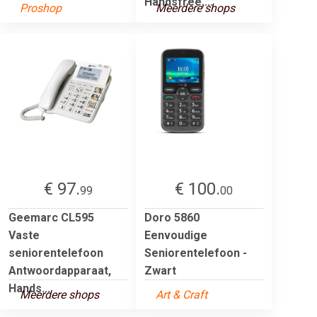
Handsfree,...
Proshop
Meerdere shops
€ 97.
€ 100.
99
00
Geemarc CL595
Doro 5860
Vaste
Eenvoudige
seniorentelefoon
Seniorentelefoon -
Antwoordapparaat,
Zwart
Hands...
Meerdere shops
Art & Craft