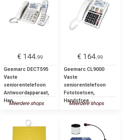
€ 144.
€ 164.
99
99
Geemarc DECT595
Geemarc CL9000
Vaste
Vaste
seniorentelefoon
seniorentelefoon
Antwoordapparaat,
Fototoetsen,
Han...
Handsfree...
Meerdere shops
Meerdere shops