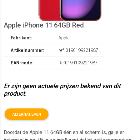
Apple iPhone 11 64GB Red
Fabrikant:
Apple
Artikelnummer:
ref_0190199221987
EAN-code:
Ref0190199221987
Er zijn geen actuele prijzen bekend van dit
product.
ALTERNATIEVEN
Doordat de Apple 11 64GB één en al scherm is, ga je er