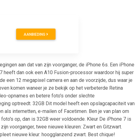
AANBIEDING
oegingen aan dat van zijn voorganger, de iPhone 6s. Een iPhone
ne 7 heeft dan ook een A10 Fusion-processor waardoor hij super
ijde een 12 megapixel camera en aan de voorzijde, dus waar je
leven komen waneer je ze bekijk op het verbeterde Retina
ideo-opnames en betere foto's onder slechte
eging optreedt. 32GB Dit model heeft een opslagcapaciteit van
n als internetten, e-mailen of Facetimen. Ben je van plan om
 je foto's op, dan is 32GB weer voldoende. Kleur De iPhone 7 is
ds zijn voorganger, twee nieuwe kleuren: Zwart en Gitzwart.
ompleet nieuwe kleur: hoogglanzend zwart. Best chique!