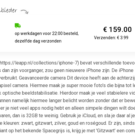
€ 159.00
op werkdagen voor 22:00 besteld,
Verzenden: € 3.99
dezelfde dag verzonden
https://leapp.nl/collections/iphone-7) bevat verschillende toev
 is dan zijn voorganger, zou geen nieuwere iPhone zijn. De iPho
 verbruikt. Geavanceerde camera Dit device heeft aan de achterz
ixel camera. Hiermee maak je super mooie foto's die bijna tot 
k optische beeldstabilisatie. Hierdoor maak je veel stabielere v
unnen namelijk hiermee langer belicht worden zonder dat er bew
r je niet veel apps nodig hebt en alleen simpele dingen wilt doe
aren, dan is 32GB te weinig. Gebruik je iCloud, en sla je daar al
nde kleuren: zwart, gitzwart, zilver, goud en roségoud. Er zijn, sin
riant op het bekende Spacegrijs is, krijg je met 'Gitzwart' een c