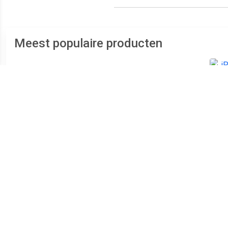
Meest populaire producten
€ 152.99
€ 87.99
Galaxy S10e Dual SIM
Galaxy A12 Dual SIM 32GB
i
128GB wit - refurbished
[MediaTek Helio P35
versie] black - refurbished