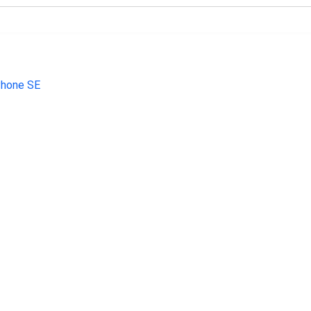
€ 199.00
€ 143.99
€ 107.
Phone SE 128 gb
Galaxy S10e 128GB Zwart
Galaxy A14 5G
64GB zilver - r