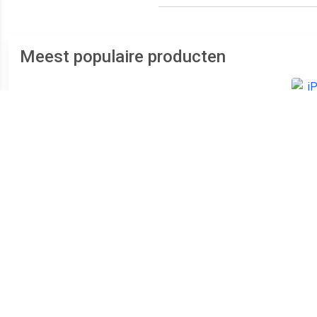
Meest populaire producten
€ 152.99
€ 87.99
Galaxy S10e Dual SIM
Galaxy A12 Dual SIM 32GB
i
128GB wit - refurbished
[MediaTek Helio P35
versie] black - refurbished