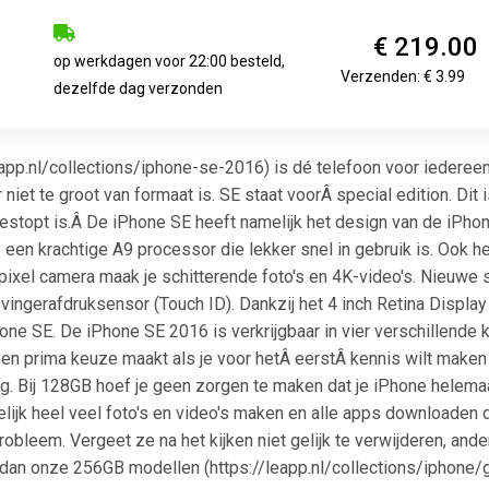
€ 219.00
op werkdagen voor 22:00 besteld,
Verzenden: € 3.99
dezelfde dag verzonden
app.nl/collections/iphone-se-2016) is dé telefoon voor iedereen
r niet te groot van formaat is. SE staat voorÂ special edition. Di
stopt is.Â De iPhone SE heeft namelijk het design van de iPhon
en krachtige A9 processor die lekker snel in gebruik is. Ook h
ixel camera maak je schitterende foto's en 4K-video's. Nieuwe 
vingerafdruksensor (Touch ID). Dankzij het 4 inch Retina Display l
one SE. De iPhone SE 2016 is verkrijgbaar in vier verschillende k
en prima keuze maakt als je voor hetÂ eerstÂ kennis wilt mak
. Bij 128GB hoef je geen zorgen te maken dat je iPhone helemaal
ijk heel veel foto's en video's maken en alle apps downloaden di
bleem. Vergeet ze na het kijken niet gelijk te verwijderen, ande
 dan onze 256GB modellen (https://leapp.nl/collections/iphone