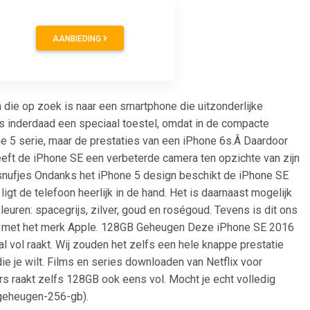
AANBIEDING
 die op zoek is naar een smartphone die uitzonderlijke
t is inderdaad een speciaal toestel, omdat in de compacte
e 5 serie, maar de prestaties van een iPhone 6s.Â Daardoor
eeft de iPhone SE een verbeterde camera ten opzichte van zijn
snufjes Ondanks het iPhone 5 design beschikt de iPhone SE
igt de telefoon heerlijk in de hand. Het is daarnaast mogelijk
leuren: spacegrijs, zilver, goud en roségoud. Tevens is dit ons
en met het merk Apple. 128GB Geheugen Deze iPhone SE 2016
 vol raakt. Wij zouden het zelfs een hele knappe prestatie
e je wilt. Films en series downloaden van Netflix voor
rs raakt zelfs 128GB ook eens vol. Mocht je echt volledig
/geheugen-256-gb).