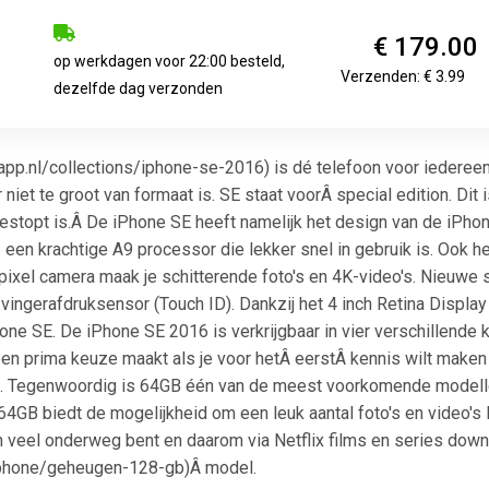
€ 179.00
op werkdagen voor 22:00 besteld,
Verzenden: € 3.99
dezelfde dag verzonden
app.nl/collections/iphone-se-2016) is dé telefoon voor iedereen
r niet te groot van formaat is. SE staat voorÂ special edition. Di
stopt is.Â De iPhone SE heeft namelijk het design van de iPhon
en krachtige A9 processor die lekker snel in gebruik is. Ook h
ixel camera maak je schitterende foto's en 4K-video's. Nieuwe 
vingerafdruksensor (Touch ID). Dankzij het 4 inch Retina Display l
one SE. De iPhone SE 2016 is verkrijgbaar in vier verschillende k
en prima keuze maakt als je voor hetÂ eerstÂ kennis wilt mak
. Tegenwoordig is 64GB één van de meest voorkomende modellen 
B biedt de mogelijkheid om een leuk aantal foto's en video's lo
 veel onderweg bent en daarom via Netflix films en series down
s/iphone/geheugen-128-gb)Â model.