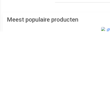
Meest populaire producten
€ 152.99
€ 87.99
Galaxy S10e Dual SIM
Galaxy A12 Dual SIM 32GB
i
128GB wit - refurbished
[MediaTek Helio P35
versie] black - refurbished