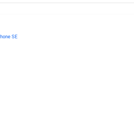
€ 199.00
€ 143.99
€ 107.
Phone SE 128 gb
Galaxy S10e 128GB Zwart
Galaxy A14 5G
64GB zilver - r