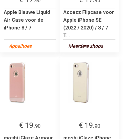
90
95
Apple Blauwe Liquid
Accezz Flipcase voor
Air Case voor de
Apple iPhone SE
iPhone 8 / 7
(2022 / 2020) / 8 / 7
T...
Appelhoes
Meerdere shops
€ 19.
€ 19.
90
90
moshi iGlaze Armour
moshi iGlaze iPhone